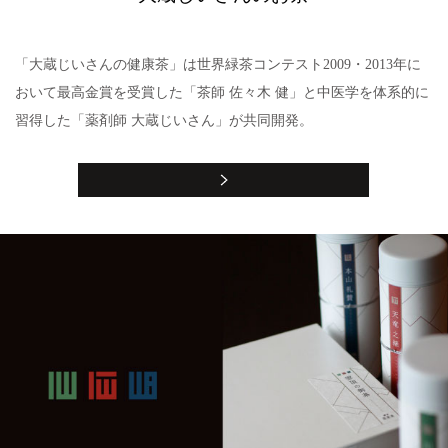
「大蔵じいさんの健康茶」は世界緑茶コンテスト2009・2013年に
おいて最高金賞を受賞した「茶師 佐々木 健」と中医学を体系的に
習得した「薬剤師 大蔵じいさん」が共同開発。