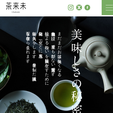
丁寧な仕事から生まれます。
駆使し火入れをします。世界を制した職人技は、
細分化し、一窯ごとに五感を
部位による味わいを最大限に生かすために
独自基準を設け、業界でも類がない製茶方法です。
まだまだお茶は美味しくなる。