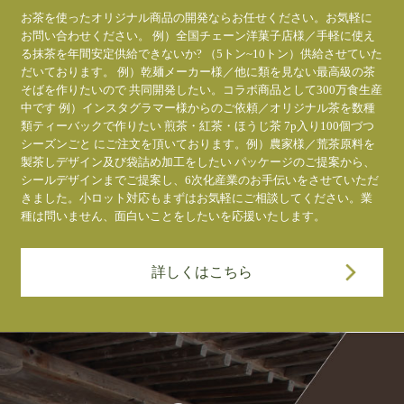
お茶を使ったオリジナル商品の開発ならお任せください。お気軽に
お問い合わせください。 例）全国チェーン洋菓子店様／手軽に使え
る抹茶を年間安定供給できないか? （5トン~10トン）供給させていた
だいております。 例）乾麺メーカー様／他に類を見ない最高級の茶
そばを作りたいので 共同開発したい。コラボ商品として300万食生産
中です 例）インスタグラマー様からのご依頼／オリジナル茶を数種
類ティーバックで作りたい 煎茶・紅茶・ほうじ茶 7p入り100個づつ
シーズンごと にご注文を頂いております。例）農家様／荒茶原料を
製茶しデザイン及び袋詰め加工をしたい パッケージのご提案から、
シールデザインまでご提案し、6次化産業のお手伝いをさせていただ
きました。小ロット対応もまずはお気軽にご相談してください。業
種は問いません、面白いことをしたいを応援いたします。
詳しくはこちら
歴史と現在