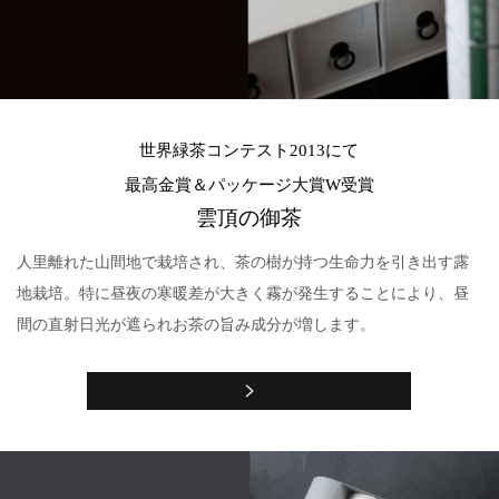
世界緑茶コンテスト2013にて
最高金賞＆パッケージ大賞W受賞
雲頂の御茶
人里離れた山間地で栽培され、茶の樹が持つ生命力を引き出す露
地栽培。特に昼夜の寒暖差が大きく霧が発生することにより、昼
間の直射日光が遮られお茶の旨み成分が増します。