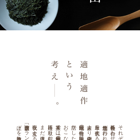
「丹沢大山茶」ブランドの立ち
現状を変えるべく
茶来未では地元「神奈川のお茶」の
地区単位の特性を最大限に
古来より細分化された
社会条件に合わせた