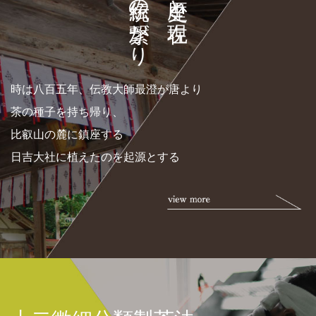
伝統の繋がり
時は八百五年、伝教大師最澄が唐より
茶の種子を持ち帰り、
比叡山の麓に鎮座する
日吉大社に植えたのを起源とする