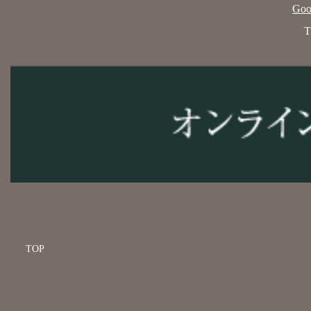
Go
T
TOP