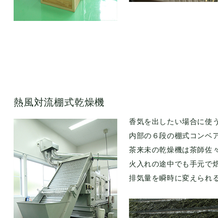
熱風対流棚式乾燥機
香気を出したい場合に使
内部の６段の棚式コンベ
茶来未の乾燥機は茶師佐
火入れの途中でも手元で
排気量を瞬時に変えられ