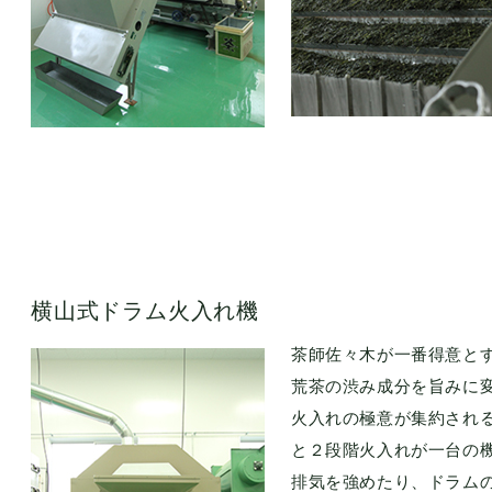
横山式ドラム火入れ機
茶師佐々木が一番得意と
荒茶の渋み成分を旨みに
火入れの極意が集約される
と２段階火入れが一台の
排気を強めたり、ドラム